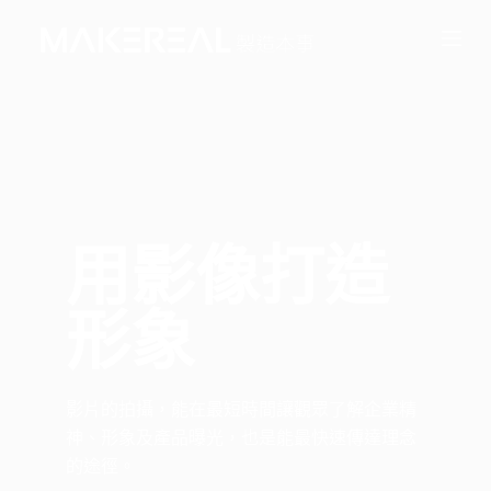
跳
至
主
要
內
容
用影像打造
形象
影片的拍攝，能在最短時間讓觀眾了解企業精
神、形象及產品曝光，也是能最快速傳達理念
的途徑。