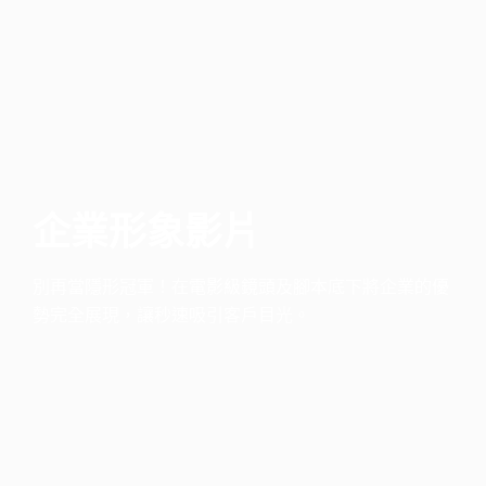
企業形象影片
別再當隱形冠軍！在電影級鏡頭及腳本底下將企業的優
勢完全展現，讓秒速吸引客戶目光。