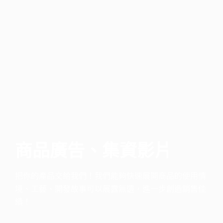
商品廣告、集資影片
把你的產品交給我們！我們能夠快速展開商品的使用情
境、工藝、開發故事可以展露無遺，進一步創造銷售佳
績！